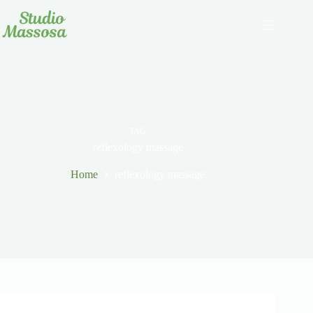
Salta
al
contenuto
TAG
reflexology massage
Home
reflexology massage